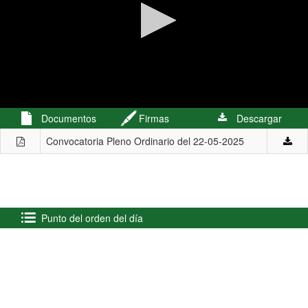
0
Documentos
Firmas
Descargar
seconds
of
Convocatoria Pleno Ordinario del 22-05-2025
1
hour,
53
minutes,
43
seconds
Punto del orden del día